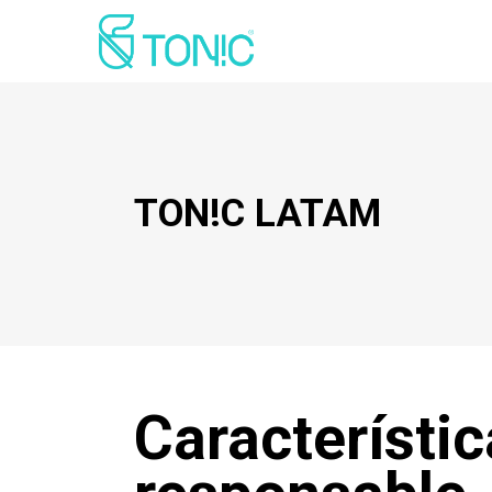
TON!C LATAM
Característi