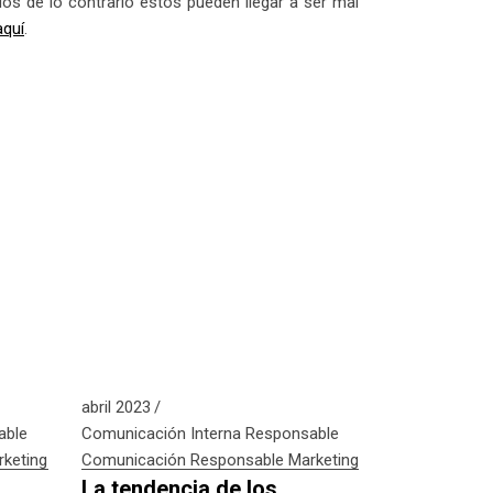
dos de lo contrario estos pueden llegar a ser mal
aquí
.
abril 2023
able
Comunicación Interna Responsable
rketing
Comunicación Responsable
Marketing
La tendencia de los