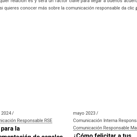
ier relación es y será un factor clave para llegar a buenos acuer
 si quieres conocer más sobre la comunicación responsable da clic
 2024
mayo 2023
icación Responsable
RSE
Comunicación Interna Respons
 para la
Comunicación Responsable
Ma
¿Cómo felicitar a tus