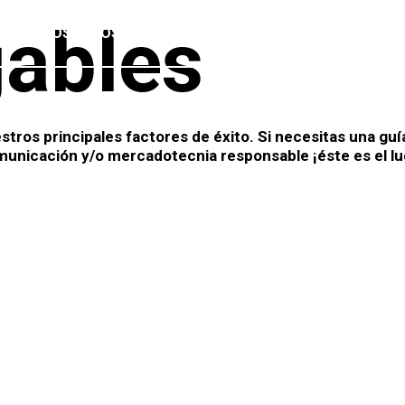
ables
NOSOTROS
SERVICIOS
CLIENTES
P
tros principales factores de éxito. Si necesitas una guí
municación y/o mercadotecnia responsable ¡éste es el lu