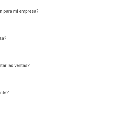
ón para mi empresa?
sa?
tar las ventas?
ente?