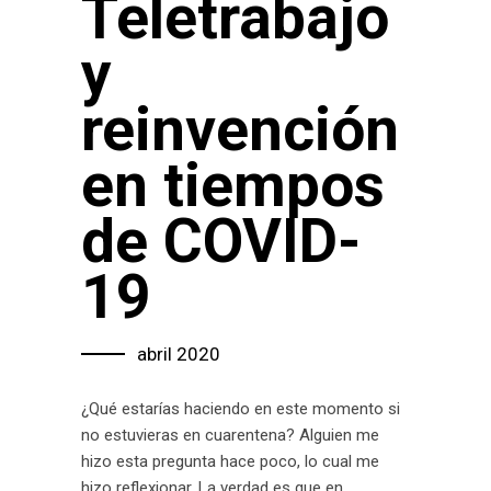
Teletrabajo
y
reinvención
en tiempos
de COVID-
19
abril 2020
¿Qué estarías haciendo en este momento si
no estuvieras en cuarentena? Alguien me
hizo esta pregunta hace poco, lo cual me
hizo reflexionar. La verdad es que en