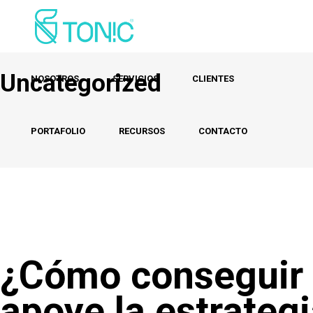
Uncategorized
NOSOTROS
SERVICIOS
CLIENTES
PORTAFOLIO
RECURSOS
CONTACTO
¿Cómo conseguir q
apoye la estrateg