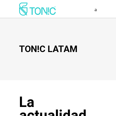
TON!C LATAM
La
actualidad