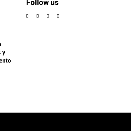
Follow us
a
 y
ento