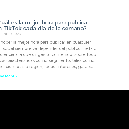
Cuál es la mejor hora para publicar
n TikTok cada día de la semana?
ciembre 2023
nocer la mejor hora para publicar en cualquier
d social siempre va depender del público meta o
diencia a la que diriges tu contenido, sobre todo
sus características como segmento, tales como:
icación (país o región), edad, intereses, gustos,
ad More »