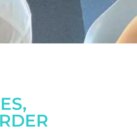
ES,
ERDER