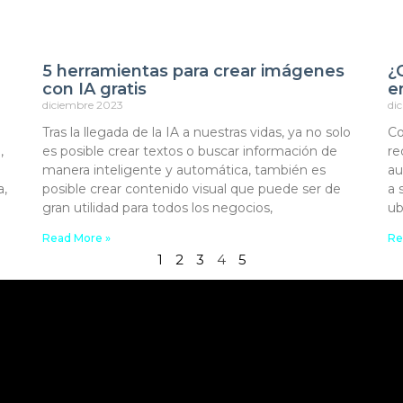
5 herramientas para crear imágenes
¿
con IA gratis
e
diciembre 2023
di
Tras la llegada de la IA a nuestras vidas, ya no solo
Co
,
es posible crear textos o buscar información de
re
manera inteligente y automática, también es
au
a,
posible crear contenido visual que puede ser de
a 
gran utilidad para todos los negocios,
ub
Read More »
Re
1
2
3
4
5