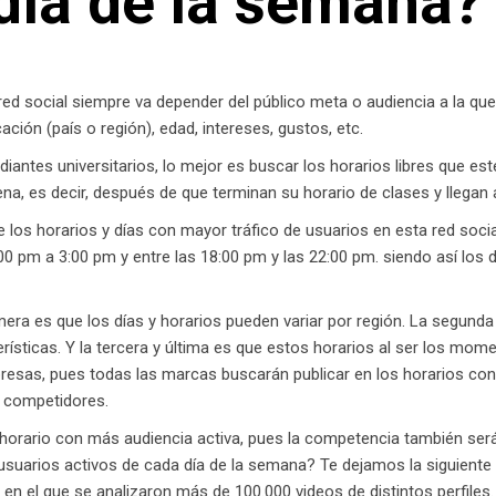
día de la semana?
red social siempre va depender del público meta o audiencia a la que
ión (país o región), edad, intereses, gustos, etc.
diantes universitarios, lo mejor es buscar los horarios libres que est
a, es decir, después de que terminan su horario de clases y llegan 
 los horarios y días con mayor tráfico de usuarios en esta red socia
00 pm a 3:00 pm y entre las 18:00 pm y las 22:00 pm. siendo así los 
mera es que los días y horarios pueden variar por región. La segun
ísticas. Y la tercera y última es que estos horarios al ser los mom
as, pues todas las marcas buscarán publicar en los horarios con m
s competidores.
l horario con más audiencia activa, pues la competencia también ser
suarios activos de cada día de la semana? Te dejamos la siguiente 
 en el que se analizaron más de 100.000 videos de distintos perfiles.