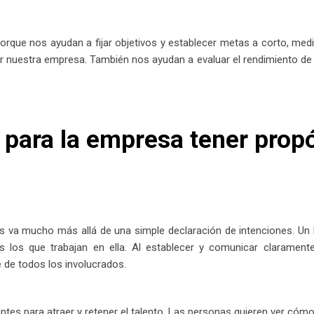
que nos ayudan a fijar objetivos y establecer metas a corto, medio
ar nuestra empresa. También nos ayudan a evaluar el rendimiento d
 para la empresa tener prop
 va mucho más allá de una simple declaración de intenciones. Un b
 los que trabajan en ella. Al establecer y comunicar clarament
de todos los involucrados.
es para atraer y retener el talento. Las personas quieren ver cómo p