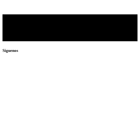
y síguenos de cerca
Síguenos