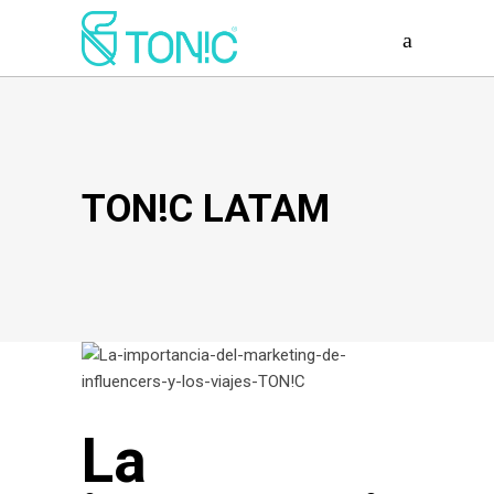
TON!C LATAM
La