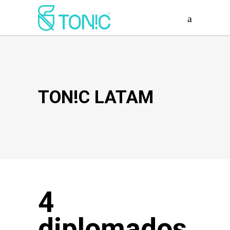
TON!C LATAM
4
diplomados