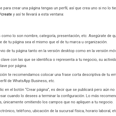
que para crear una página tengas un perfil, así que crea uno si no lo ti
/create
y así te llevará a esta ventana:
 como lo son nombre, categoría, presentación, etc. Asegúrate de qu
e de tu página sea el mismo que el de tu marca u organización.
revio de tu página tanto en la versión desktop como en la versión móv
lave con las que se identifica o representa a tu negocio, su activida
lave por página.
ción te recomendamos colocar una frase corta descriptiva de tu e
erfil de WhatsApp Business, etc.
ic en el botón “Crear página”, es decir que se publicará pero aún no 
sar cuando lo desees a terminar la configuración. Lo más recomend
os, únicamente omitiendo los campos que no apliquen a tu negocio.
rónico, teléfono, ubicación de la sucursal física, horario laboral, et