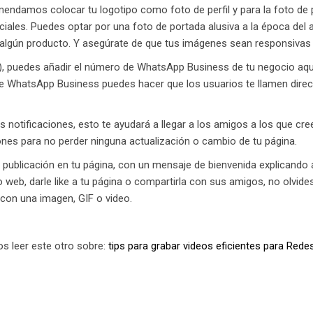
comendamos colocar tu logotipo como foto de perfil y para la foto d
iciales. Puedes optar por una foto de portada alusiva a la época del
algún producto. Y asegúrate de que tus imágenes sean responsivas
TA), puedes añadir el número de WhatsApp Business de tu negocio aq
l de WhatsApp Business puedes hacer que los usuarios te llamen dir
las notificaciones, esto te ayudará a llegar a los amigos a los que c
ones para no perder ninguna actualización o cambio de tu página.
ublicación en tu página, con un mensaje de bienvenida explicando a 
io web, darle like a tu página o compartirla con sus amigos, no olvi
con una imagen, GIF o video.
os leer este otro sobre:
tips para grabar videos eficientes para Rede