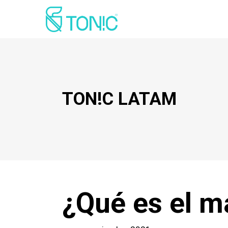
TON!C LATAM
¿Qué es el m