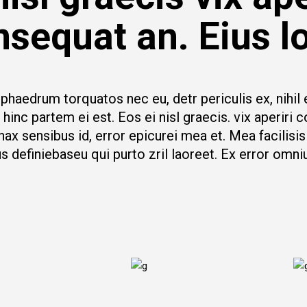
nsequat an. Eius l
phaedrum torquatos nec eu, detr periculis ex, nihil 
 hinc partem ei est. Eos ei nisl graecis. vix aperiri 
inax sensibus id, error epicurei mea et. Mea facilisis
us definiebaseu qui purto zril laoreet. Ex error omni