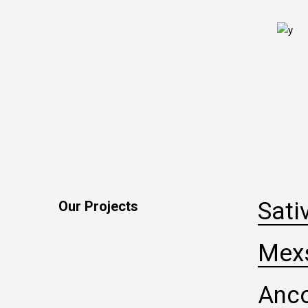
Sati
Our Projects
Mexs
Anc