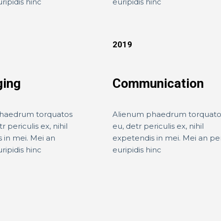
ripidis hinc
euripidis hinc
2019
ging
Communication
haedrum torquatos
Alienum phaedrum torquato
r periculis ex, nihil
eu, detr periculis ex, nihil
 in mei. Mei an
expetendis in mei. Mei an pe
ripidis hinc
euripidis hinc