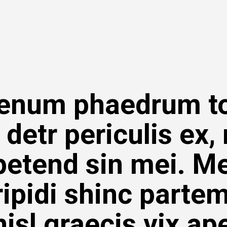
ienum phaedrum t
 detr periculis ex, 
petend sin mei. Me
ipidi shinc partem
nisl graecis vix ape