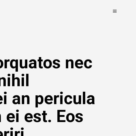
orquatos nec
nihil
i an pericula
 ei est. Eos
riri