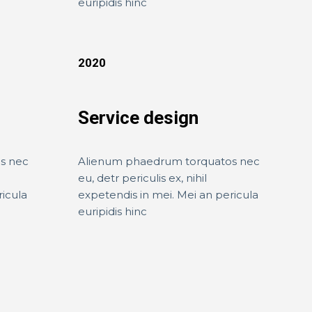
euripidis hinc
2020
Service design
s nec
Alienum phaedrum torquatos nec
eu, detr periculis ex, nihil
ricula
expetendis in mei. Mei an pericula
euripidis hinc