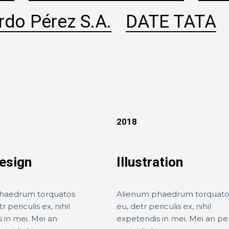
rdo Pérez S.A.
DATE TATA
2018
design
Illustration
haedrum torquatos
Alienum phaedrum torquato
r periculis ex, nihil
eu, detr periculis ex, nihil
 in mei. Mei an
expetendis in mei. Mei an pe