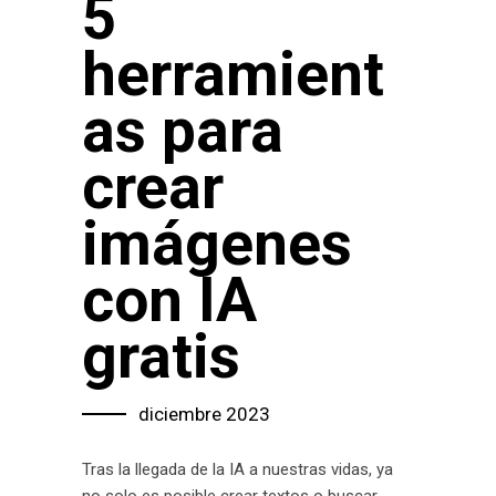
5
herramient
as para
crear
imágenes
con IA
gratis
diciembre 2023
Tras la llegada de la IA a nuestras vidas, ya